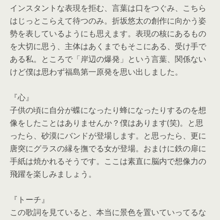
インスタントな表現を拒む、言葉は口をつぐみ、
こちら
はじっとこらえて待つのみ。
折坂悠太の創作に向かう姿
勢を表しているようにも思えます。
表現の核にあるもの
を大切に思う、主体はあくまでもそこにある、
受け手で
ある私。ところで「岸辺の爆発」という言葉、
関係ない
けど僕は思わず福島第一原発を思い出しました。
『心』
子供の頃に自分が蝶になったり蜂になったりするのを想
像をしたこ
とはありませんか？僕はあります(笑)。と思
ったら、
砂漠にバンドが登場します。と思ったら、
更に
唐突にグラスの縁を撫でる女が登場。
おまけに鉄の扉に
手紙は焼かれるそうです。
ここは素直に脳内で想像力の
飛躍を楽しみましょう。
『トーチ』
この歌詞を見ていると、
本当に景色を置いていってるな