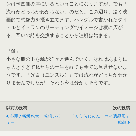
ンは韓国側の岸にいるということになりますが、でも「
流れがどっちかわからない」のだと。この辺り、
凄く映
画的で想像力を掻き立てます。
ハングルで書かれたタイ
トルとイ・
ランのリーディングでイメージは横に広が
る。
互いの詩を交換することから理解は始まる。
『鯨』
小さな船の下を鯨が洋々と進んでいく。
それはあまりに
も大きすぎて私たちの一生を経ても全ては見通せな
いよ
うです。『윤슬（ユンスル）』
では流れがどっちか分か
りませんでしたが、
それも今は分かりそうです。
以前の投稿
次の投稿
心理 / 折坂悠太 感想レビ
「みうらじゅん マイ遺品展」
ュー
感想