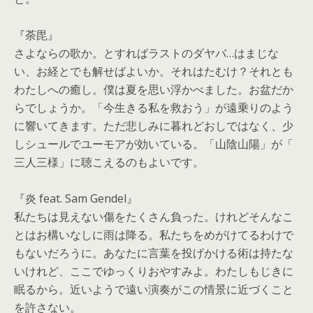
『荼毘』
さよならの歌か。とすればラストのダヤバ…はまじな
い、
お経とでも解せばよいか。それはたむけ？
それとも
わたしへの癒し。僕は夏を思い浮かべました。
お盆だか
らでしょうか。「今生きる私を救おう」
が遠乗りのよう
に響いてきます。
ただ悲しみに暮れどおしではなく、
少
しシュールでユーモアが効いている。「山陰山陽」が「
三人三様」に聴こえるのもよいです。
『炎 feat. Sam Gendel』
私たちは見えない傷をたくさん負った。
けれどそんなこ
とはお構いなしに雨は降る。
私たちをめがけてるわけで
もないだろうに。
あなたに言葉を投げかける術は持たな
いけれど、
ここでゆっくりおやすみよ。わたしもじきに
眠るから。
近いようで遠い演奏がこの情景に近づくこと
を許さない。