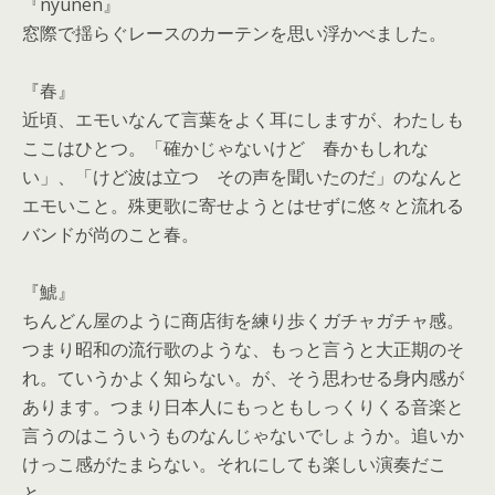
『nyunen』
窓際で揺らぐレースのカーテンを思い浮かべました。
『春』
近頃、エモいなんて言葉をよく耳にしますが、
わたしも
ここはひとつ。「確かじゃないけど 春かもしれな
い」、「けど波は立つ その声を聞いたのだ」のなんと
エモいこと。
殊更歌に寄せようとはせずに悠々と流れる
バンドが尚のこと春。
『鯱』
ちんどん屋のように商店街を練り歩くガチャガチャ感。
つまり昭和の流行歌のような、もっと言うと大正期のそ
れ。
ていうかよく知らない。が、そう思わせる身内感が
あります。
つまり日本人にもっともしっくりくる音楽と
言うのはこういうもの
なんじゃないでしょうか。追いか
けっこ感がたまらない。
それにしても楽しい演奏だこ
と。