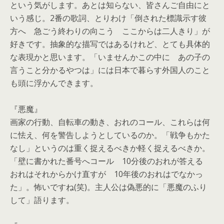
という気がします。
あとは知らない、皆さんご自由にと
いう感じ。2番の歌詞、
とりわけ「倒された標識示す彼
方へ 急ごう終わりの向こう ここからは二人きり」が
好きです。抽象的な描写ではあるけれど、
とても具体的
な表現かと思います。「いませんかこの中に あの子の
言うこと分かるやつは」
には日本で暮らす外国人のこと
も頭に浮かんできます。
『悪魔』
画家の行動、自転車の動き、おれのコール、これらは何
に怯え、
何を警告しようとしているのか。「戦争もかた
なし」
というのは重く捉えるべきか軽く捉えるべきか。
「
壁に書かれた番号へコール 10分後のおれが答える
おれはそれからかけ直すが 10年後のおれはでなかっ
た」。怖いですね(笑)。
主人公は偽悪的に「悪魔のふり
して」語ります。