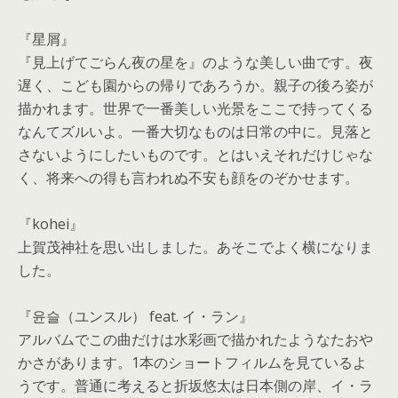
『星屑』
『見上げてごらん夜の星を』のような美しい曲です。夜
遅く、
こども園からの帰りであろうか。親子の後ろ姿が
描かれます。
世界で一番美しい光景をここで持ってくる
なんてズルいよ。
一番大切なものは日常の中に。
見落と
さないようにしたいものです。とはいえそれだけじゃな
く、
将来への得も言われぬ不安も顔をのぞかせます。
『kohei』
上賀茂神社を思い出しました。あそこでよく横になりま
した。
『윤슬（ユンスル） feat. イ・ラン』
アルバムでこの曲だけは水彩画で描かれたようなたおや
かさがあり
ます。1本のショートフィルムを見ているよ
うです。
普通に考えると折坂悠太は日本側の岸、イ・
ラ