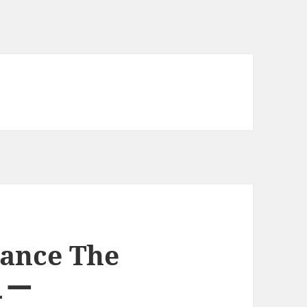
hance The
ュー