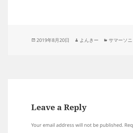
Posted
Author
Categories
2019年8月20日
よんきー
サマーソニ
on
Leave a Reply
Your email address will not be published.
Req