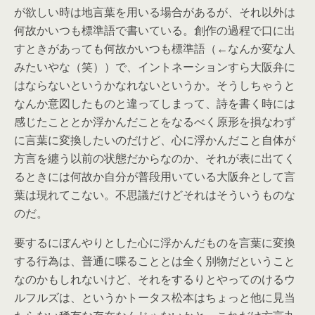
が欲しい時は地言葉を用いる場合があるが、それ以外は
何故かいつも標準語で書いている。創作の過程で口に出
すときがあっても何故かいつも標準語（←なんか変な人
みたいやな（笑））で、イントネーションすら大阪弁に
はならないというかなれないというか。そうしちゃうと
なんか意図したものと違ってしまって、詩を書く時には
感じたこととか浮かんだことをなるべく原形を損なわず
に言葉に変換したいのだけど、心に浮かんだこと自体が
方言を纏う以前の状態だからなのか、それが表に出てく
るときには何故か自分が普段用いている大阪弁として言
葉は現れてこない。不思議だけどそれはそういうものな
のだ。
要するにぼんやりとした心に浮かんだものを言葉に変換
する行為は、普通に喋ることとは全く別物だということ
なのかもしれないけど、それをするりとやってのけるウ
ルフルズは、というかトータス松本はちょっと他に見当