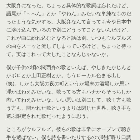
大阪弁になった。ちょっと具体的な歌詞は忘れたけど、
語尾が「～へん」とか「やねん」みたいな単純なものだ
ったような気がする。大阪弁なんて言っても今や日本中
に溶け込んでいるので別にどうってことないんだけど、
これが曲に紛れ込むとなると話は別。いつもウルフルズ
の曲をスーッと流してしまっているけど、ちょっと待っ
て。実はこれって大したことなんじゃないか。
僕が子供の頃の関西弁の歌といえば、やしきたかじんと
かボロとか上田正樹とか。もうローカル色まる出し
(笑)。しかも大阪の夜の町というか場末の酒場しか思い
浮かばねえみたいな。歌ってる方もハナからそっちしか
向いてねえみたいな。いい悪いは別にして、聴く方も歌
う方も、開かれた歌というよりは閉じた世界、聴き手を
選ぶ限定された歌だったように思う。
ところがウルフルズ。彼らの歌は非常にオープンで聴き
手を選ばない。僕も詩を書いたりするので時折喋り口調