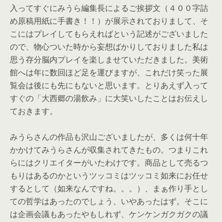
入ってすぐにみうら編集長によるご挨拶文（
４００字詰
め原稿用紙に手書き！！）が展示されておりまして、
そ
こにはプレイしてもらえればという記述がございました
ので、
物心ついた時から妄想ばかりしておりました私は
思う存分脳内プレ
イを楽しませていただきました。
美術
館へは年に数回ほど足を運びますが、
これだけ笑った展
覧会は後にも先にもないと思います。
とりあえず入って
すぐの「大西郷の湯飲み」
に大笑いしたことはお伝えし
ておきます。
みうらさんの作品も沢山ございましたが、
多くは何十年
かかけてみうらさんが収集されてきたもの。
つまりこれ
らにはクリエイターがいたわけです。
商品として売るつ
もりはあるのかというツッコミはツッコミ如来に
お任せ
するとして（如来なんですね。。。）、
まぁ作り手とし
ての哲学はあったのでしょう、いやあったはず。
そこに
は企画会議もあったやもしれず、ケンケンガクガクの議