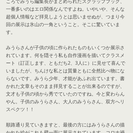
ころでみうら編集長がまとめられたスクラップブック、
一番多いのはエロ関係なんですよね。いやいや、
そんな
超個人情報など拝見しようとは思いませぬが、
つまり今
回の展示は氷山の一角ということ。そこに驚いていま
す。
みうらさんが子供の頃に作られたものもいくつか展示さ
れています
。何を隠そう私も自作漫画を描いてクラスメ
ート（訂正します、
ともだち2、3人に）に見せて喜んで
いましたが、
ちんけな私とは質量ともに全然比べ物にな
らないです。
みうら少年、才能があふれ出ています。
書
かれた文章もそのまま拝見することが出来るのですが、
文才も子供の頃から秀でていたのですね。今と変わらん
やん。
子供のみうらさん、大人のみうらさん、双方へリ
スペクツ！！
順路通り見ていきますと、
最後の方にはみうらさんの描
かれた絵がこれも壁一面に展示されて
います。コロナ禍