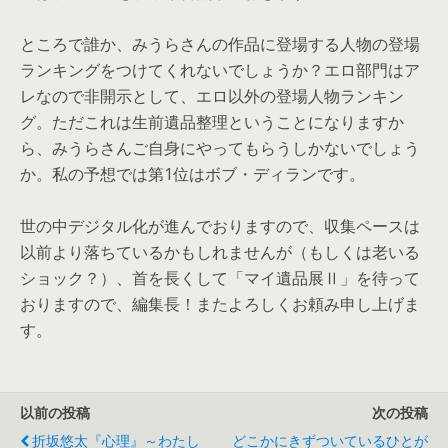
ところで誰か、
みうらさんの作品に登場する人物の登場
ランキングをつけてくれな
いでしょうか？
エロ部門はア
レなので非開示として、
エロ以外の登場人物ランキン
グ。
ただこれは生前遺品整理ということになりますか
ら、
みうらさんご自身にやってもらうしかないでしょう
か。
私の予想では第1位はボブ・ディランです。
世の中デジタル化が進んでおりますので、
収集ペースは
以前より落ちているかもしれませんが（
もしくは老いる
ショック？）、首を長くして「マイ遺品展Ⅱ」
を待って
おりますので、編集長！
またよろしくお頼み申し上げま
す。
以前の投稿
次の投稿
折坂悠太『心理』～わたし
どこかにきずついているひとが