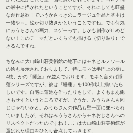
の最中に描かれたということですが、
それにしても旺盛
な創作意欲！
ていうかさっきのコラージュ作品と基本は
一緒や～。
絵か切り抜きかということですね。でも何気
にみうらさんの画力、
スゲーっす。しかも創作が止めど
ない！
このテーマだといくらでも描ける（切り貼り）で
きるんですね。
ちなみに大山崎山荘美術館の地下にはモネとルノワール
の絵も展示
されておりまして、特にモネは半円上の壁に
4枚、かの『睡蓮』
が並んでおります。モネと言えば睡
蓮シリーズですが、彼は『
睡蓮』を100作以上描いたら
しいです。
自宅に蓮池を作ったりもして、
よくもまあ飽
きもせずというところですが、そうか、
みうらさんも同
じじゃないかと。
みうらさんの作品も壁一面に並べられ
ていましたが、
それはみうらさんからモネおじさんへの
リスペクトだったのですね
！
ここは大山崎山荘美術館が
選ばれた理由をひとり合点しておきます
。