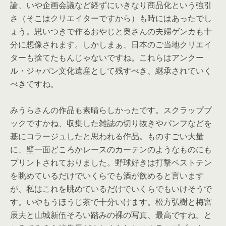
論、
いや企画会議など経ずにいきなり商品化という強引
さ（
そこはクリエイターですから）も時にはあったでし
ょう。
思いつきで作るおやじと奥さんの夫婦ゲンカも十
分に想像されます
。しかしまぁ、
日本のご当地クリエイ
ターも捨てたもんじゃないですね。
これらはアンクー
ル・ジャパン文化遺産として残すべき、
継承されていく
べきですね。
みうらさんの作品も素晴らしかったです。
スクラップブ
ックですかね、
収集した雑誌の切り抜きやパンフなどを
基にコラージュしたと思わ
れる作品。ものすごい大量
に、
壁一面どころかレースのカーテンのようなものにも
プリントされて
おりました。
野球好きは打撃ベストテン
を眺めているだけでいくらでも酒が飲め
ると言います
が、
私はこれを眺めているだけでいくらでもいけそうで
す。
いやもうほうじ茶で十分いけます。
松方弘樹と梅宮
辰夫と山城新伍そろい踏みの裸の写真、
最高ですね。
と