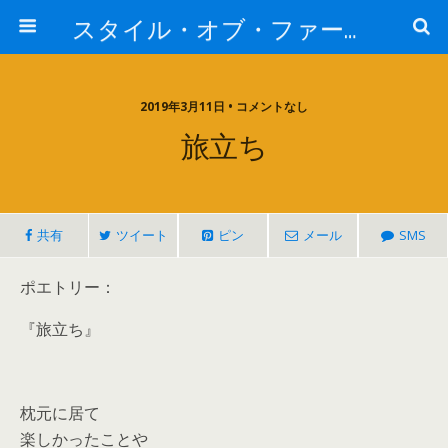
スタイル・オブ・ファー・イースト
2019年3月11日 • コメントなし
旅立ち
共有
ツイート
ピン
メール
SMS
ポエトリー：
『旅立ち』
枕元に居て
楽しかったことや