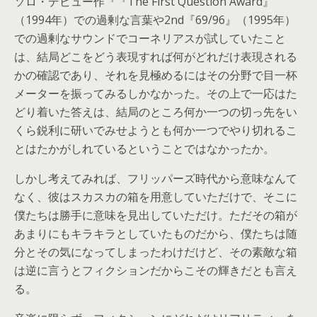
ソロ・デビュー作『『The First Question Award』
（1994年）での過剰な言葉や2nd『69/96』（1995年）
での過剰なサウンドでコーネリアスが試していたこと
は、結局どこをどう表現すれば何がどれだけ表現される
かの確認であり、それを見極めるにはその分野で目一杯
メーターを振ってみるしかなかった。その上で一応はた
どり着いた答えは、結局のところ何か一つの切っ先をい
くら鋭利に研いでみせようとも何か一つでやり切れるこ
とはたかがしれているということではなかったか。
しかし考えてみれば、フリッパーズ時代から意味なんて
なく、彼はスカスカの箱を用意していただけで、そこに
僕たちは勝手に意味を見出していただけ。ただその箱が
あまりにもキラキラとしていたものだから、僕たちは随
分とその気になってしまったわけだけど、その素敵な箱
は逆に言うとフィクションだからこその輝きだとも言え
る。