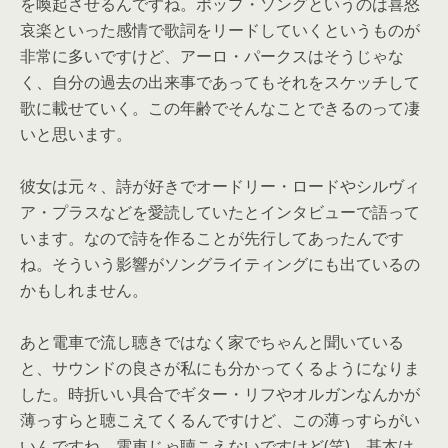
を喚起させるんですね。ポップ・
ソングというのは喜怒
哀楽といった感情で歌詞をリードしていくと
いうものが
非常に多いですけど、アーロ・
パークスはそうじゃな
く、
自分の過去の出来事であってもそれをスケッチして
歌に載せていく
。この年齢でそんなことできるのって凄
いと思います。
彼女は元々、詩が好きでオードリー・ロードやシルヴィ
ア・
プラスなどを愛読していたとインタビューで語って
います。
なので詩を作ることが先行してあったんです
ね。
そういう影響がソングライティングにも出ているの
かもしれません
。
あと電車で流し聴きではなく家でちゃんと聞いている
と、
サウンドの良さが私にも分かってくるようになりま
した。
時折いい具合でギター・
リフやオルガンなんかが
薄っすらと聴こえてくるんですけど、
この薄っすらがい
いんですね。電車じゃ聴こえないですけど(笑)
。基本は