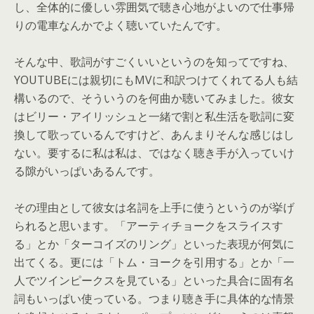
し、
全体的に優しい雰囲気で聴き心地がよいので仕事帰
りの電車なんか
でよく聴いていたんです。
そんな中、歌詞がすごくいいというのを知ってですね、
YOUTUBEには親切にもMVに和訳つけてくれてる人も結
構い
るので、そういうのを何曲か聴いてみました。彼女
はビリー・
アイリッシュと一緒で割と私生活を歌詞に変
換して歌っているんで
すけど、あんまりそんな感じはし
ない。要するに私は私は、
ではなく聴き手が入っていけ
る隙がいっぱいあるんです。
その理由として彼女は名詞を上手に使うというのが挙げ
られると思
います。「アーティチョークをスライスす
る」とか「
ターコイズのリング」といった表現が何気に
出てくる。
更には「トム・
ヨークを引用する」とか「一
人でツインピークスを見ている」といった具合に固有名
詞もいっぱい使っている
。つまり聴き手に具体的な情景