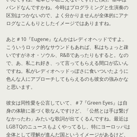
バンドなんですかね。
今時はプログラミングと生演奏の
区別はつかないので、
よく分かりませんが全体的にアナ
ログなこんもりとしたイメージで
はありますね。
あと＃10『Eugene』なんかはレディオヘッドですよ。
こういうロック的なサウンドもあれば、
私はちょっと疎
いですがネオ・ソウル、R&
Bであったりもすると。なの
で、あ、私これ好き、
って言ってもらえる間口が広いん
ですね。
私がレディオヘッドっぽさに食いついたように
色んな人にアプロー
チしてもらえるのも彼女の強みかな
と思います。
彼女は同性愛を公言していて、＃7『Green Eyes』は自
身の体験に基づく歌なんですけど、「
公然とは手は繋げ
なかったわ」みたいな歌詞が出てくるんですね。
最近は
LGBTQのニュースもよくやってるし、
特にヨーロッパは
全体として理解が進んだ国というイメージがある
けど、