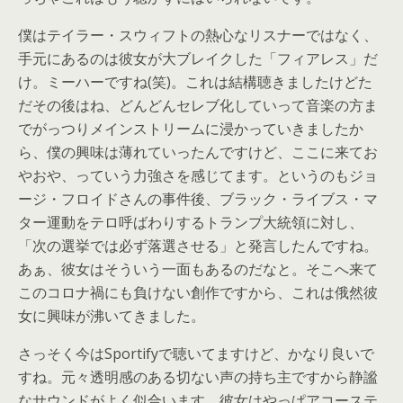
僕はテイラー・スウィフトの熱心なリスナーではなく、
手元にあるのは彼女が大ブレイクした「フィアレス」だ
け。ミーハーですね(笑)。これは結構聴きましたけどた
だその後はね、どんどんセレブ化していって音楽の方ま
でがっつりメインストリームに浸かっていきましたか
ら、僕の興味は薄れていったんですけど、ここに来てお
やおや、っていう力強さを感じてます。というのもジョ
ージ・フロイドさんの事件後、ブラック・ライブス・マ
ター運動をテロ呼ばわりするトランプ大統領に対し、
「次の選挙では必ず落選させる」と発言したんですね。
あぁ、彼女はそういう一面もあるのだなと。そこへ来て
このコロナ禍にも負けない創作ですから、これは俄然彼
女に興味が沸いてきました。
さっそく今はSportifyで聴いてますけど、かなり良いで
すね。元々透明感のある切ない声の持ち主ですから静謐
なサウンドがよく似合います。彼女はやっぱアコーステ