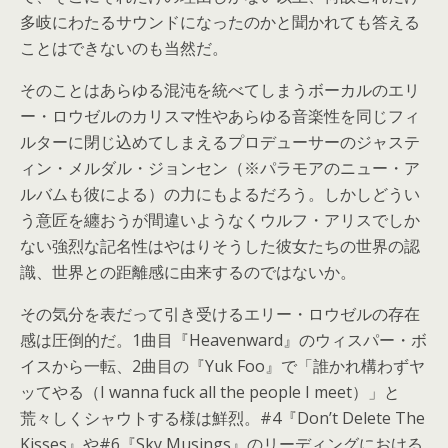
多岐にわたるサウンドになったのかと聞かれても答える
ことはできないのも当然だ。
そのことはあらゆる混沌を統べてしまうボーカルのエリ
ー・ロウゼルのカリスマ性やあらゆる音楽性を同じフィ
ルターに閉じ込めてしまえるプロデューサーのジャステ
ィン・メルダル・ジョンセン（※パラモアのニュー・ア
ルバムも彼による）の力にもよるだろう。しかしどうい
う意匠を纏おうが間違いようなくウルフ・アリスでしか
ない強烈な記名性はやはりそうした彼女たちの世界の認
識、世界との距離感に由来するのではないか。
その気分を表だって引き受けるエリー・ロウゼルの存在
感は圧倒的だ。1曲目『Heavenward』のウィスパー・ボ
イスから一転、2曲目の『Yuk Foo』で「誰かれ構わずヤ
ッてやる（I wanna fuck all the people I meet）」と
荒々しくシャウトする様は鮮烈。#4『Don’t Delete The
Kisses』や#6『Sky Musings』のリーディングにおける