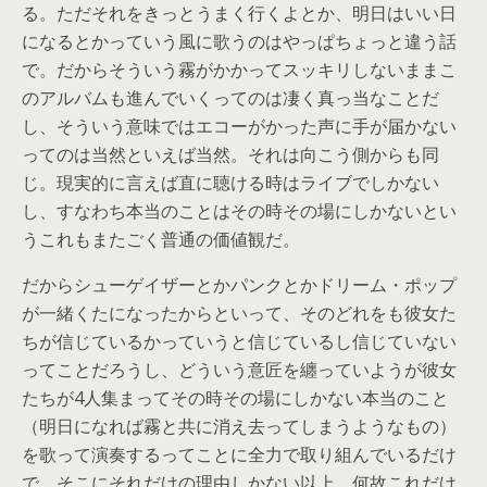
る。ただそれをきっとうまく行くよとか、明日はいい日
になるとかっていう風に歌うのはやっぱちょっと違う話
で。だからそういう霧がかかってスッキリしないままこ
のアルバムも進んでいくってのは凄く真っ当なことだ
し、そういう意味ではエコーがかった声に手が届かない
ってのは当然といえば当然。それは向こう側からも同
じ。現実的に言えば直に聴ける時はライブでしかない
し、すなわち本当のことはその時その場にしかないとい
うこれもまたごく普通の価値観だ。
だからシューゲイザーとかパンクとかドリーム・ポップ
が一緒くたになったからといって、そのどれをも彼女た
ちが信じているかっていうと信じているし信じていない
ってことだろうし、どういう意匠を纏っていようが彼女
たちが4人集まってその時その場にしかない本当のこと
（明日になれば霧と共に消え去ってしまうようなもの）
を歌って演奏するってことに全力で取り組んでいるだけ
で、そこにそれだけの理由しかない以上、何故これだけ