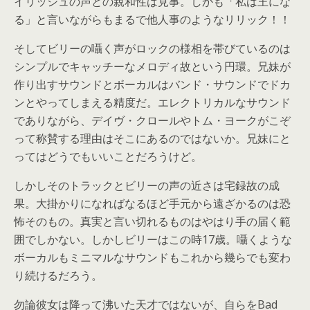
イリッシュの声との親和性は見事。しかも「私は王にな
る」と言いながらもまるで他人事のようなリリック！！
そしてビリーの囁く声がロックの様相を帯びているのは
シンプルでキャッチーなメロディ故という円環。兄妹が
作り出すサウンドとボーカルはバンド・サウンドでドカ
ンとやってしまえる精度だ。エレクトリカルなサウンド
でありながら、デイヴ・クロールやトム・ヨークがこぞ
って称賛する理由はそこにあるのではないか。兄妹にと
ってはどうでもいいことだろうけど。
しかしそのトラックとビリーの声の近さは宅録故の成
果。大掛かりになればなるほど手元から遠ざかるのは恐
怖そのもの。真実と言い切れるものはやはり手の届く範
囲でしかない。しかしビリーはこの時17歳。囁くような
ボーカルもミニマルなサウンドもこれから幾らでも変わ
り続けるだろう。
勿論彼女は降って沸いた天才ではないが、自らをBad