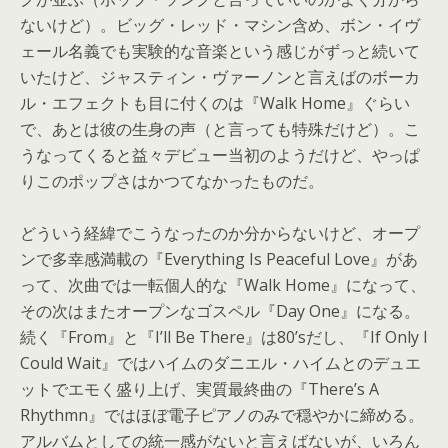
ないけど）。ビッグ・レッド・
マシン含め、ボン・
イヴ
ェール名義でも実験的な音楽という感じがずっと続いて
いたけ
ど、ジャスティン・ヴァーノンと言えばのボーカ
ル・
エフェクトも目に付くのは『Walk Home』ぐらい
で、あとは彼の生身の声（
と言っても特殊だけど）。
こ
うなってくると益々デビュー当初のようだけど、
やっぱ
りこのポップさはかつてなかったものだ。
どういう経緯でこうなったのか分からないけど、
オープ
ンで多幸感満載の『
Everything Is Peaceful Love』があ
って、次曲では一転個人的な『Walk Home』になって、
その次はまたオープンなゴスペル『Day One』になる。
続く『From』と『I’ll Be There』は80’sだし、『If Only I
Could Wait』ではハイムのダニエル・ハイムとのデュエ
ットでエモく
盛り上げ
​、実質最終曲の『
There’s A
Rhythmn
​』ではほぼ電子ピアノのみで穏やかに締める
。
アルバムとしての統一感がないと言えばないが
、いろん