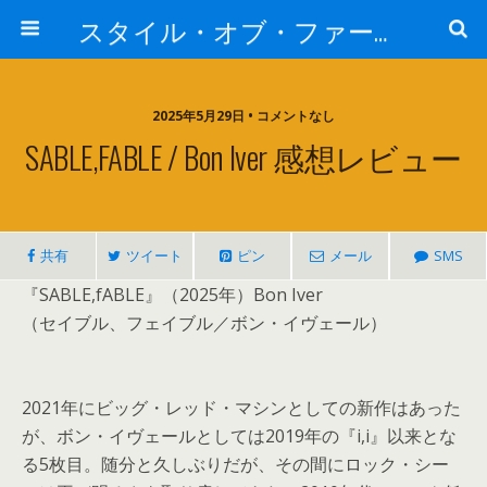
スタイル・オブ・ファー・イースト
2025年5月29日 • コメントなし
SABLE,fABLE / Bon Iver 感想レビュー
共有
ツイート
ピン
メール
SMS
『SABLE,fABLE』（2025年）Bon Iver
（セイブル、フェイブル／ボン・イヴェール）
2021年にビッグ・レッド・マシンとしての新作はあった
が、
ボン・イヴェールとしては2019年の
『i,i』
以来とな
る5枚
目。随分と久しぶりだが、その間にロック・
シー