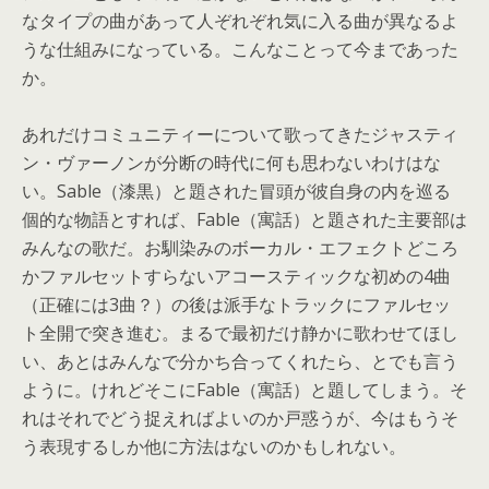
なタイプの曲があって人ぞれぞれ気に入る曲が異なるよ
う
な仕組みになっている。こんなことって今まであった
か。
あれだけコミュニティーについて歌ってきたジャスティ
ン・
ヴァーノンが分断の時代に何も思わないわけはな
い。Sable（
漆黒）と題された冒頭が彼自身の内を巡る
個的な物語とすれば、
Fable（寓話）と題された主要部は
みんなの歌だ。お馴染みのボーカル・エフェクトどころ
かファルセットすらないアコースティックな初めの4曲
（正確には3曲？）の後は派手なトラックにファルセッ
ト全開で突き進む。まるで最初だけ静かに歌わせてほし
い、
あとはみんなで分かち合ってくれたら、とでも言う
ように。けれどそこにFable（寓話）と題してしまう。そ
れはそれでどう捉えればよいのか戸惑うが、今はもうそ
う表現するしか他に方法はないのかもしれない。