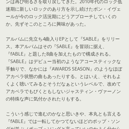
ンは再び明るさを取り戻してきた。
2010年代のロック低
迷期に新しいロックのあり方を示し続けた
ボン・
イヴェ
ールが今のロック活況期にどうアプローチしていくの
か。
先ずそこのところに興味があった。
アルバムに先立ち4曲入りEPとして『SABLE』をリリー
ス。
本アルバムは
そ
の『SABLE』を冒頭に据え、
『fABLE』
と題した
8曲を加えたもので構成される。
『SABLE』
はデビュー当初のようなアコースティックな
手触りで、なかには『
AWARDS SEASON』のようなほぼ
アカペラ状態の曲もあったりする。
とはいえ、それもよ
くよく聴いてみるとそうだなぁというレベルで
、改めて
アカペラでもびくともしないジャスティン・ヴァーノン
の
特殊な声に気付かされたりもする。
こういう感じで進むのかなと思いきや、本丸とも言える
『
fABLE』
では一転してかつてないほどのポップ・
ソン
グが並ぶ（ポップ・
ソングと言っていいのかよく分から